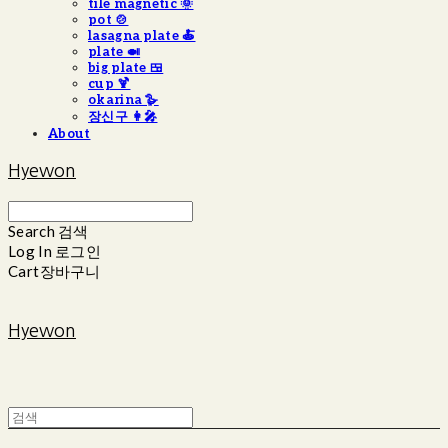
tile magnetic 🌞
pot 🍲
lasagna plate 🍝
plate 🍛
big plate 🍱
cup 🍹
okarina 🪿
장신구 👩‍🎤
About
Hyewon
Search
검색
Log In
로그인
Cart
장바구니
Hyewon