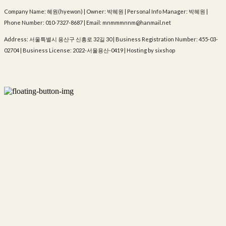
Company Name: 혜원(hyewon) | Owner: 박혜원 | Personal Info Manager: 박혜원 |
Phone Number: 010-7327-8687 | Email: mnmmmnnm@hanmail.net
Address: 서울특별시 용산구 신흥로 32길 30 | Business Registration Number:
455-03-
02704
| Business License:
2022-서울용산-0419
| Hosting by sixshop