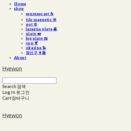
Home
shop
espresso set ☕️
tile magnetic 🌞
pot 🍲
lasagna plate 🍝
plate 🍛
big plate 🍱
cup 🍹
okarina 🪿
장신구 👩‍🎤
About
Hyewon
Search
검색
Log In
로그인
Cart
장바구니
Hyewon