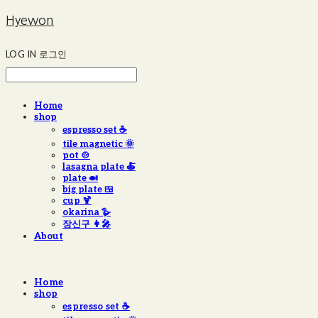
Hyewon
LOG IN
로그인
Home
shop
espresso set ☕️
tile magnetic 🌞
pot 🍲
lasagna plate 🍝
plate 🍛
big plate 🍱
cup 🍹
okarina 🪿
장신구 👩‍🎤
About
Home
shop
espresso set ☕️