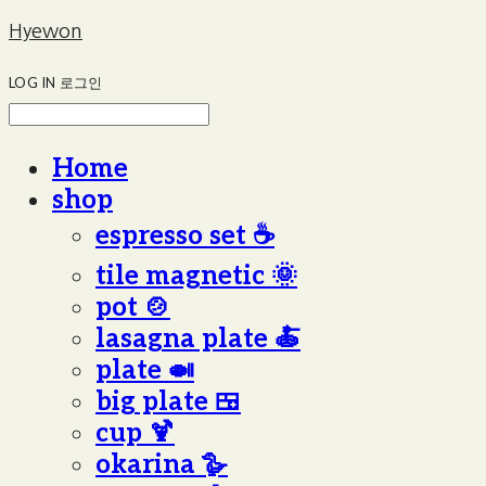
Hyewon
LOG IN
로그인
Home
shop
espresso set ☕️
tile magnetic 🌞
pot 🍲
lasagna plate 🍝
plate 🍛
big plate 🍱
cup 🍹
okarina 🪿