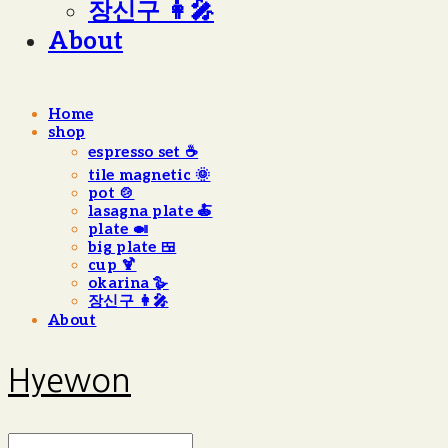
장신구 👩‍🎤
About
Home
shop
espresso set ☕️
tile magnetic 🌞
pot 🍲
lasagna plate 🍝
plate 🍛
big plate 🍱
cup 🍹
okarina 🪿
장신구 👩‍🎤
About
Hyewon