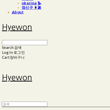
okarina 🪿
장신구 👩‍🎤
About
Hyewon
Search
검색
Log In
로그인
Cart
장바구니
Hyewon