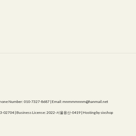
Phone Number: 010-7327-8687 | Email: mnmmmnnm@hanmail.net
03-02704
| Business License:
2022-서울용산-0419
| Hosting by sixshop