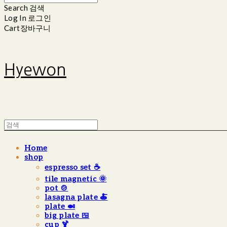
Search
검색
Log In
로그인
Cart
장바구니
Hyewon
Home
shop
espresso set ☕️
tile magnetic 🌞
pot 🍲
lasagna plate 🍝
plate 🍛
big plate 🍱
cup 🍹