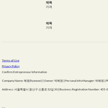
제목
가격
제목
가격
Terms of Use
Privacy Policy
Confirm Entrepreneur Information
Company Name: 혜원(hyewon) | Owner: 박혜원 | Personal Info Manager: 박혜원 | 
Address: 서울특별시 용산구 신흥로 32길 30 | Business Registration Number:
455-