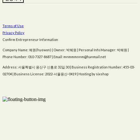
Terms of Use
Privacy Policy
Confirm Entrepreneur Information
Company Name: 혜원(hyewon) | Owner: 박혜원 | Personal Info Manager: 박혜원 |
Phone Number: 010-7327-8687 | Email: mnmmmnnm@hanmail.net
Address: 서울특별시 용산구 신흥로 32길 30 | Business Registration Number:
455-03-
02704
| Business License:
2022-서울용산-0419
| Hosting by sixshop