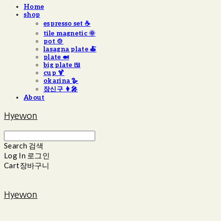
Home
shop
espresso set ☕️
tile magnetic 🌞
pot 🍲
lasagna plate 🍝
plate 🍛
big plate 🍱
cup 🍹
okarina 🪿
장신구 👩‍🎤
About
Hyewon
Search
검색
Log In
로그인
Cart
장바구니
Hyewon