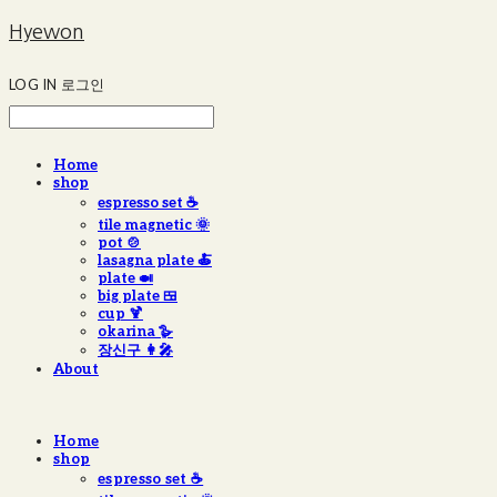
Hyewon
LOG IN
로그인
Home
shop
espresso set ☕️
tile magnetic 🌞
pot 🍲
lasagna plate 🍝
plate 🍛
big plate 🍱
cup 🍹
okarina 🪿
장신구 👩‍🎤
About
Home
shop
espresso set ☕️