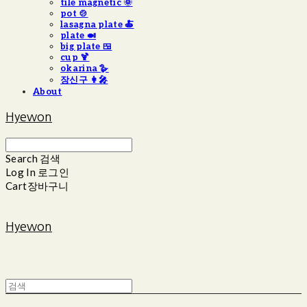
tile magnetic 🌞
pot 🍲
lasagna plate 🍝
plate 🍛
big plate 🍱
cup 🍹
okarina 🪿
장신구 👩‍🎤
About
Hyewon
Search
검색
Log In
로그인
Cart
장바구니
Hyewon